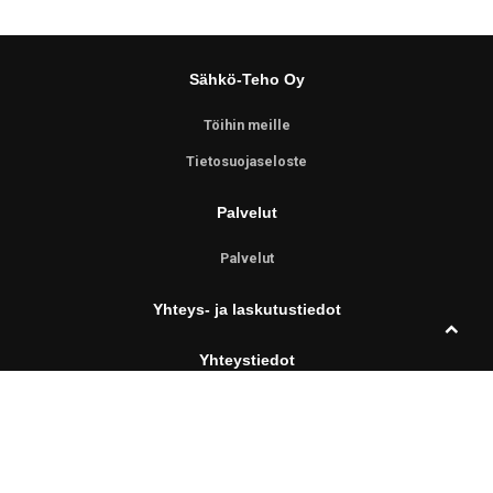
Sähkö-Teho Oy
Töihin meille
Tietosuojaseloste
Palvelut
Palvelut
Yhteys- ja laskutustiedot
Vieritä
Yhteystiedot
ylös
Teollisuuskatu 2, 11130 Riihimäki
Y-0205814-2
019 - 760 200